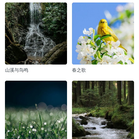
山溪与鸟鸣
春之歌