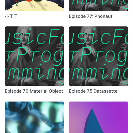
小王子
Episode 77: Phonaut
Episode 76:Material Object
Episode 75:Datassette