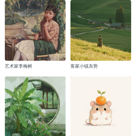
艺术家李梅树
客家小镇东势