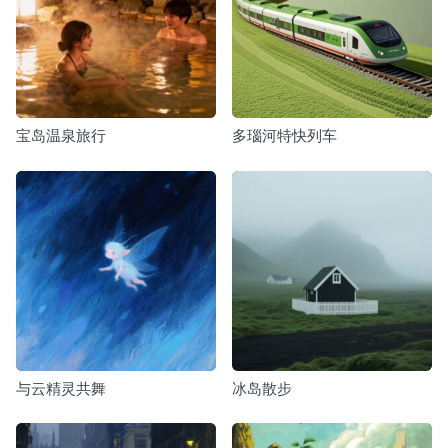
宝岛温泉旅行
多瑙河特快列车
与云精灵共舞
冰岛散步