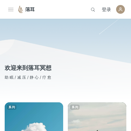
登录
落耳
欢迎来到落耳冥想
助 眠 / 减 压 / 静 心 / 疗 愈
系列
系列