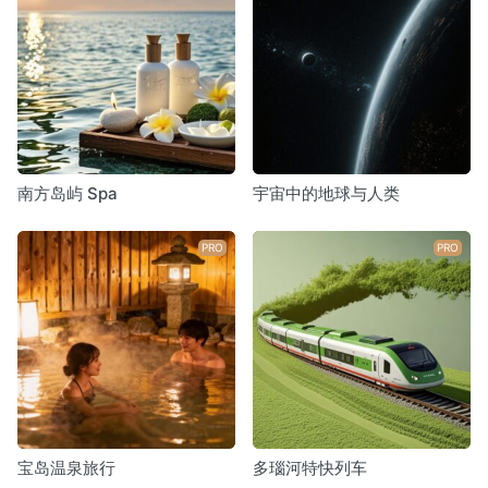
南方岛屿 Spa
宇宙中的地球与人类
PRO
PRO
宝岛温泉旅行
多瑙河特快列车