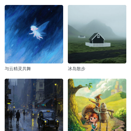
与云精灵共舞
冰岛散步