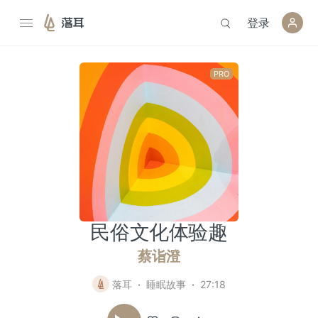
登录
落耳
民俗文化体验趣
蔡诣澄
落耳
睡眠故事
27:18