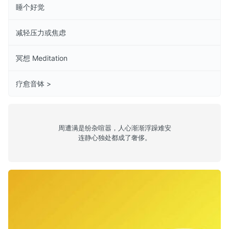
睡个好觉
减轻压力或焦虑
冥想 Meditation
疗愈音钵 >
周遭满是纷杂喧嚣，人心渐渐浮躁难安
连静心独处都成了奢侈。