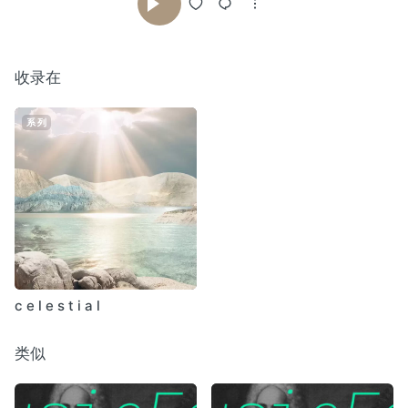
收录在
系列
c e l e s t i a l
类似