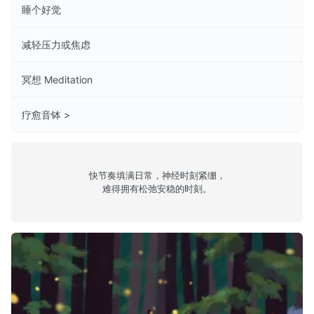
睡个好觉
减轻压力或焦虑
冥想 Meditation
疗愈音钵 >
快节奏填满日常，神经时刻紧绷，
难得拥有松弛安稳的时刻。