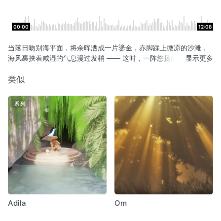
00:00
12:08
当落日吻别海平面，将余晖洒成一片鎏金，赤脚踩上微凉的沙滩，
海风裹挟着咸湿的气息漫过发梢 —— 这时，一阵悠扬的钢琴声，便
显示更多
和着海浪的节拍缓缓响起。海滩漫步钢琴，是海风与琴键的私语，
是脚步与浪花的和鸣，更是独属于海岸的温柔絮语。
类似
系列
Adila
Om