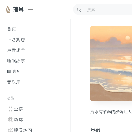
落耳
首页
正念冥想
声音场景
睡眠故事
白噪音
音乐库
功能
全屏
海水有节奏的涨落让人
颂钵
类似
呼吸练习