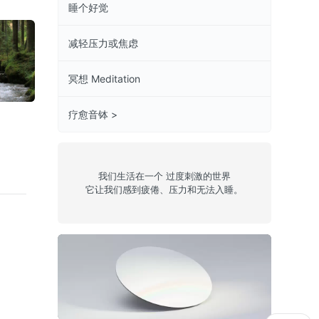
睡个好觉
减轻压力或焦虑
冥想 Meditation
丛林
蝉叫
海风
疗愈音钵 >
我们生活在一个 过度刺激的世界
它让我们感到疲倦、压力和无法入睡。
建立自信(男声)
大风