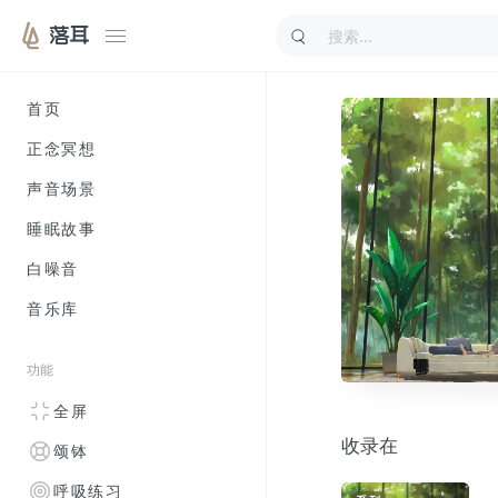
落耳
首页
正念冥想
声音场景
睡眠故事
白噪音
音乐库
功能
全屏
收录在
颂钵
呼吸练习