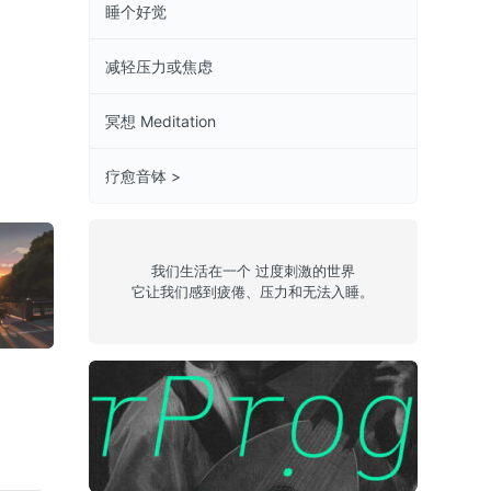
睡个好觉
减轻压力或焦虑
冥想 Meditation
疗愈音钵 >
我们生活在一个 过度刺激的世界
它让我们感到疲倦、压力和无法入睡。
jazzy 19
Chill 8
sleepy 11
Episode 44: hukka
德克