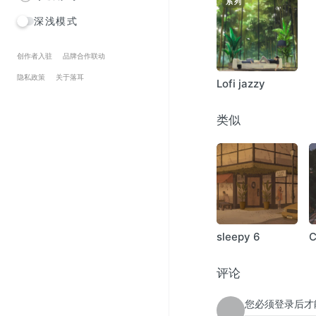
系列
深浅模式
创作者入驻
品牌合作联动
隐私政策
关于落耳
Lofi jazzy
类似
sleepy 6
C
评论
您必须登录后才