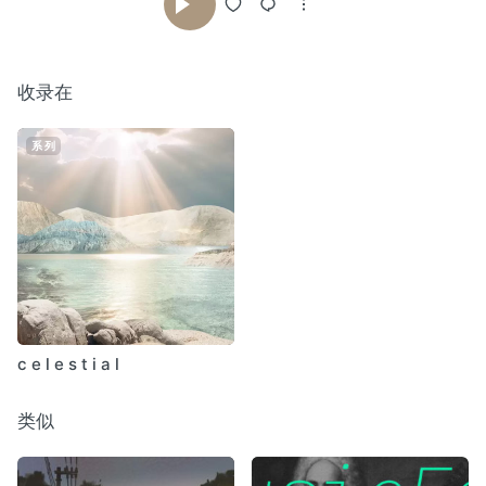
收录在
系列
c e l e s t i a l
类似