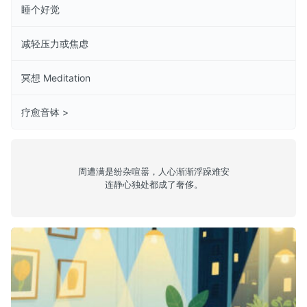
睡个好觉
减轻压力或焦虑
冥想 Meditation
疗愈音钵 >
周遭满是纷杂喧嚣，人心渐渐浮躁难安
连静心独处都成了奢侈。