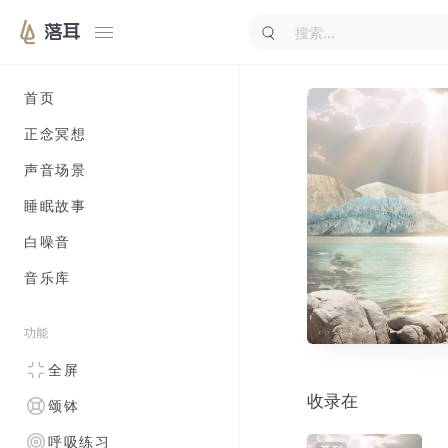
落耳
首页
正念冥想
声音场景
睡眠故事
白噪音
音乐库
功能
全屏
收录在
颂钵
呼吸练习