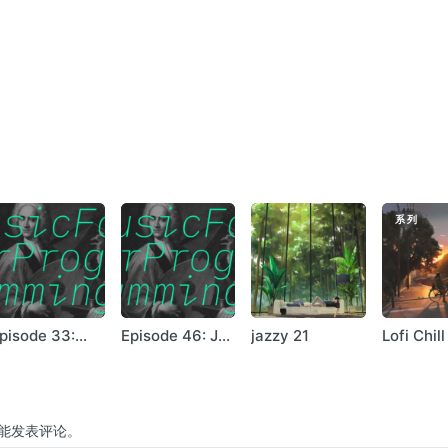
系列
pisode 33:
Episode 46: Jo
jazzy 21
Lofi Chill
uav
Johnson
能发表评论。