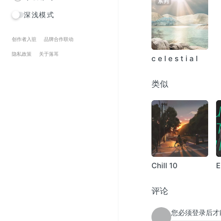
系列
深浅模式
创作者入驻
品牌合作联动
隐私政策
关于落耳
c e l e s t i a l
类似
Chill 10
E
u
评论
您必须登录后才