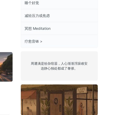
睡个好觉
减轻压力或焦虑
冥想 Meditation
疗愈音钵 >
系列
周遭满是纷杂喧嚣，人心渐渐浮躁难安
连静心独处都成了奢侈。
Episode 24:
Lofi jazzy
Episode 34:
RITES
Chukus
sleepy 1
Epis