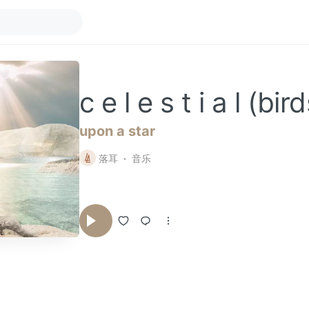
c e l e s t i a l (bir
upon a star
落耳
音乐