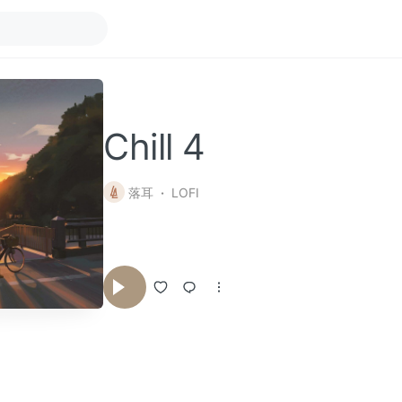
Chill 4
落耳
LOFI