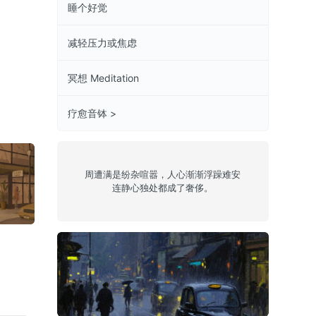
睡个好觉
减轻压力或焦虑
冥想 Meditation
疗愈音钵 >
周遭满是纷杂喧嚣，人心渐渐浮躁难安
连静心独处都成了奢侈。
sleepy 14
jazzy 6
Chill 21
雨中伦敦
slee