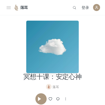
登录
落耳
冥想十课：安定心神
落耳