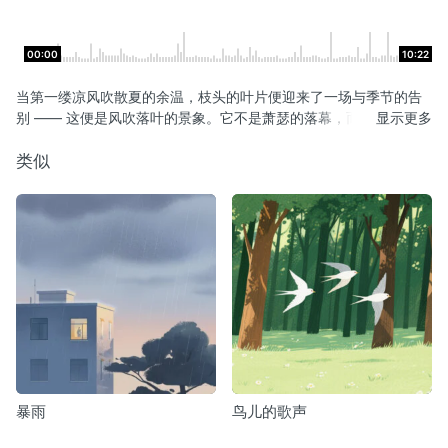
00:00
10:22
当第一缕凉风吹散夏的余温，枝头的叶片便迎来了一场与季节的告
别 —— 这便是风吹落叶的景象。它不是萧瑟的落幕，而是自然轮回
显示更多
里一场轻盈的迁徙，是秋风执笔，在天地间写下的诗意诗笺。
类似
暴雨
鸟儿的歌声