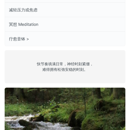
减轻压力或焦虑
冥想 Meditation
疗愈音钵 >
快节奏填满日常，神经时刻紧绷，
难得拥有松弛安稳的时刻。
林间流水