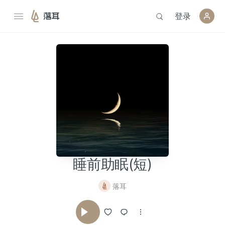
登录
落耳
睡前助眠(短)
落耳