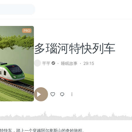
多瑙河特快列车
芊芊
睡眠故事
29:15
特快车，踏上一个穿越阿尔卑斯山的奇妙旅程。