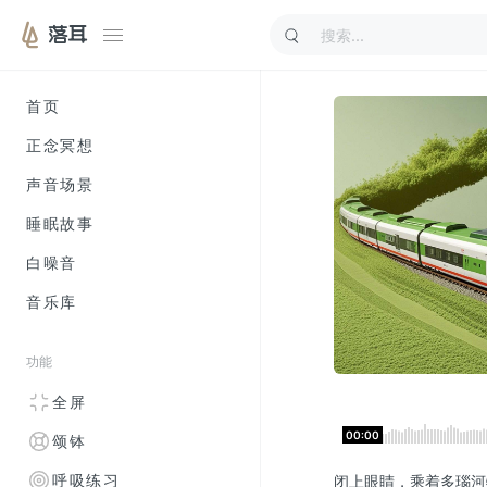
落耳
首页
正念冥想
声音场景
睡眠故事
白噪音
音乐库
功能
全屏
00:00
颂钵
呼吸练习
闭上眼睛，乘着多瑙河