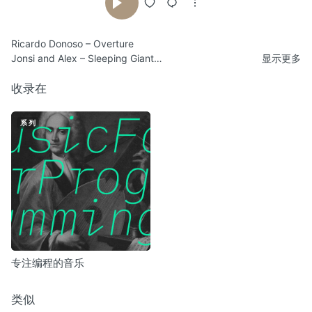
Ricardo Donoso – Overture
Jonsi and Alex – Sleeping Giant
显示更多
Jon Hopkins – Abandon Window
Alva Noto – Xerrox Phaser Acat 1
收录在
Hecq – I Am You
Ben Lukas Boysen – You’ll Miss Us One Day
系列
M83 – Midnight Souls Still Remain
Steve Moore – Endless Mountains
Carbon Based Lifeforms – Arecibo
Vincent I Watson – Re-Contact
Miles – Loran Dreams
Blue Sky Boys – Will You Miss Me When I’m Gone
专注编程的音乐
类似