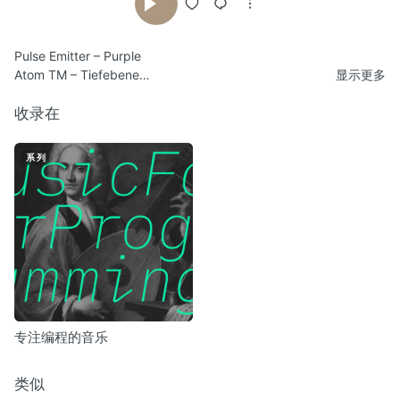
Pulse Emitter – Purple
Atom TM – Tiefebene
显示更多
TU M’ – Monochrome #03
154 – Abrighterday
收录在
Susumu Yokota – Azukiiro No Kaori
Cluster – Imtrerion
系列
John Beltran – Snowdrifts
Andrew Liles – The Dream Of The One Legged Woman
Global Communication – 4:02
Steve Hauschildt – Overnight Venusian
Susumu Yokota – Daremoshirani Chiisankuni
Cut Hands – ++++
ELpH vs. Coil – Manukind
Autechre – Yulqueen
In Aeternam Vale – Edit
专注编程的音乐
Monolake – Terminal
类似