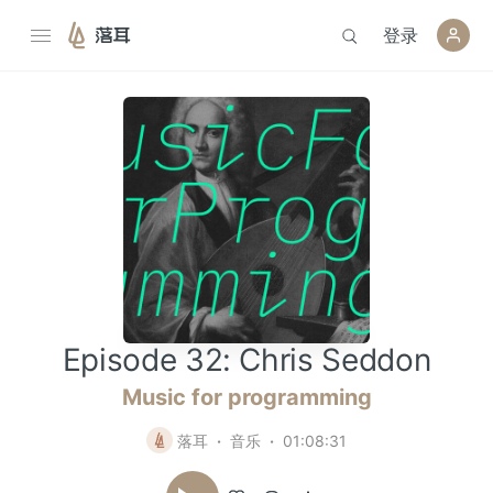
登录
落耳
Episode 32: Chris Seddon
Music for programming
落耳
音乐
01:08:31