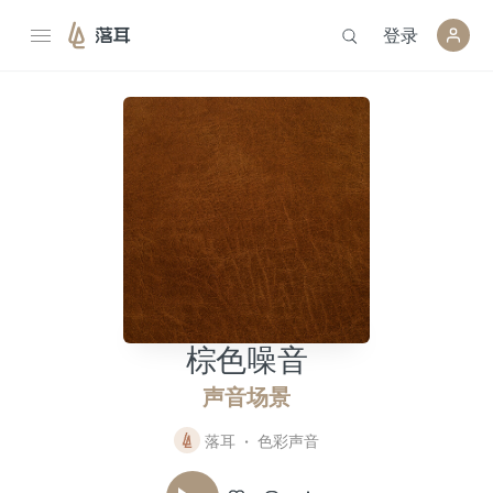
登录
落耳
棕色噪音
声音场景
落耳
色彩声音