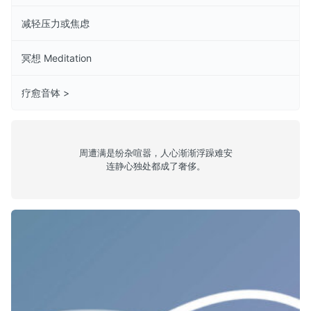
减轻压力或焦虑
冥想 Meditation
疗愈音钵 >
周遭满是纷杂喧嚣，人心渐渐浮躁难安
连静心独处都成了奢侈。
塔斯卡普