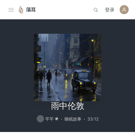
登录
落耳
雨中伦敦
芊芊
睡眠故事
33:12