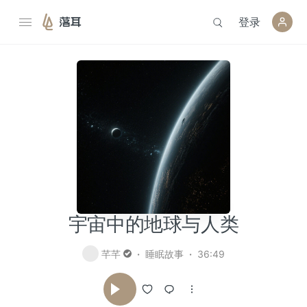
登录
落耳
宇宙中的地球与人类
芊芊
睡眠故事
36:49