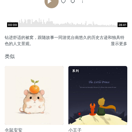
00:00
28:41
钻进舒适的被窝，跟随故事一同游览台南悠久的历史古迹和独具特
色的人文景观。
显示更多
类似
系列
仓鼠安安
小王子