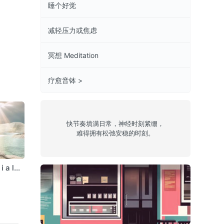
睡个好觉
减轻压力或焦虑
冥想 Meditation
疗愈音钵 >
快节奏填满日常，神经时刻紧绷，
难得拥有松弛安稳的时刻。
 i a l
Episode 47:
Episode 31:
jazzy 18
Abe Mangger
Datassette
哥伦比亚咖啡馆
Epis