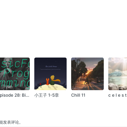
pisode 28: Big
小王子 1-5章
Chill 11
c e l e s t
ar
(birds)
能发表评论。