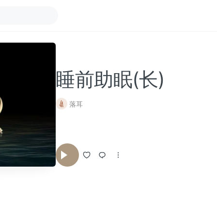
睡前助眠(长)
落耳