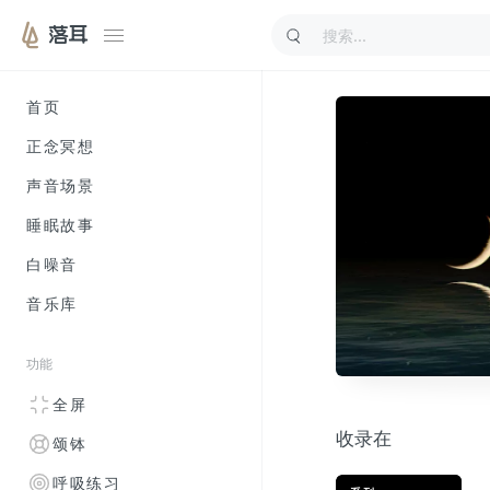
落耳
首页
正念冥想
声音场景
睡眠故事
白噪音
音乐库
功能
全屏
收录在
颂钵
呼吸练习