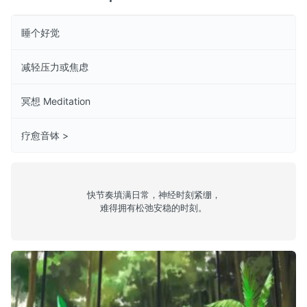
睡个好觉
减轻压力或焦虑
冥想 Meditation
疗愈音钵 >
快节奏填满日常，神经时刻紧绷，
难得拥有松弛安稳的时刻。