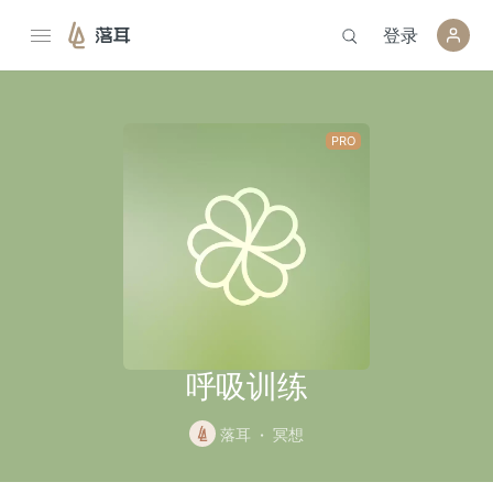
登录
落耳
呼吸训练
落耳
冥想