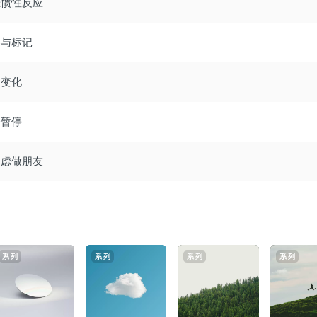
止惯性反应
察与标记
受变化
会暂停
焦虑做朋友
系列
系列
系列
系列