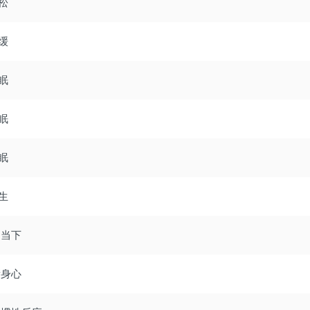
松
缓
眠
眠
眠
生
到当下
衡身心