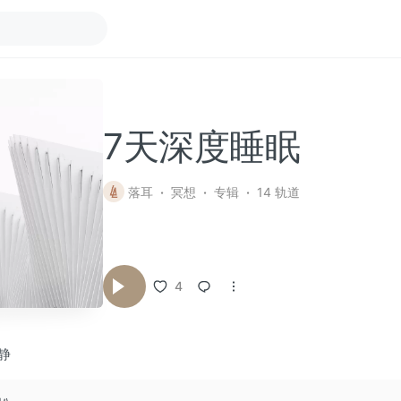
7天深度睡眠
落耳
冥想
专辑
14 轨道
4
静