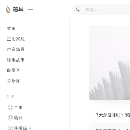
落耳
首页
正念冥想
声音场景
睡眠故事
白噪音
音乐库
功能
全屏
7天深度睡眠：安
颂钵
呼吸练习