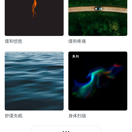
缓和愤怒
缓和疼痛
系列
舒缓失眠
身体扫描
• • •