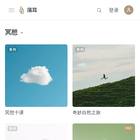
登录
落耳
冥想
系列
系列
冥想十课
奇妙自然之旅
PRO
系列