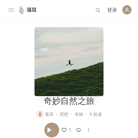
登录
落耳
奇妙自然之旅
落耳
冥想
专辑
5 轨道
1