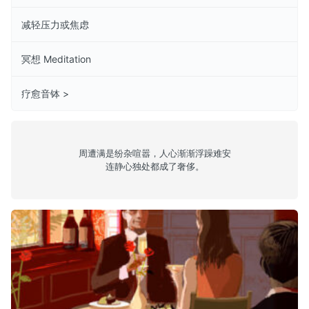
减轻压力或焦虑
冥想 Meditation
疗愈音钵 >
周遭满是纷杂喧嚣，人心渐渐浮躁难安
连静心独处都成了奢侈。
伦敦烤肉