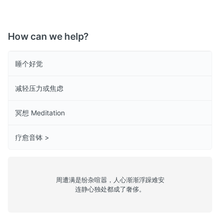
How can we help?
睡个好觉
减轻压力或焦虑
冥想 Meditation
疗愈音钵 >
周遭满是纷杂喧嚣，人心渐渐浮躁难安
连静心独处都成了奢侈。