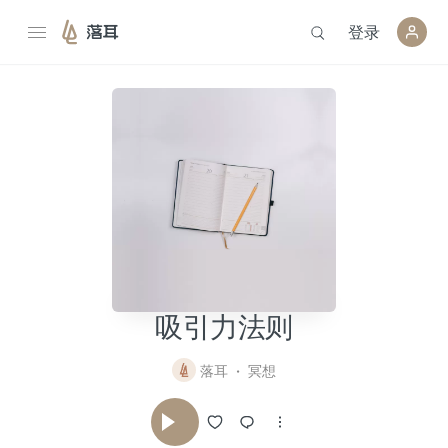
登录
落耳
吸引力法则
落耳
冥想