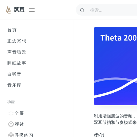
落耳
首页
正念冥想
声音场景
睡眠故事
白噪音
音乐库
功能
全屏
利用增强脑波的音频，
双耳节拍和节奏模式来
颂钵
类似
呼吸练习