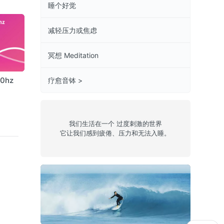
睡个好觉
减轻压力或焦虑
冥想 Meditation
00hz
Theta 50hz
beta 50hz
Alpha 80hz
疗愈音钵 >
我们生活在一个 过度刺激的世界
它让我们感到疲倦、压力和无法入睡。
面对负面情绪(女声)
Epis