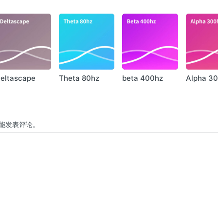
eltascape
Theta 80hz
beta 400hz
Alpha 3
能发表评论。