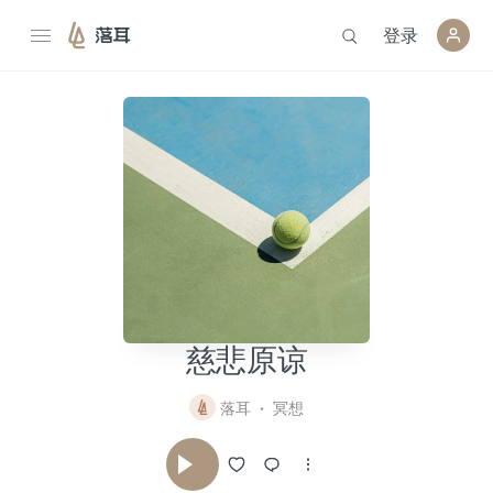
登录
落耳
慈悲原谅
落耳
冥想