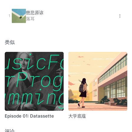
慈悲原谅
落耳
类似
Episode 01: Datassette
大学底蕴
评论