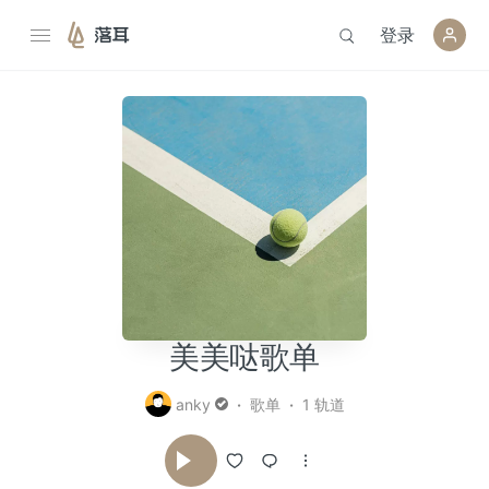
登录
落耳
美美哒歌单
anky
歌单
1 轨道